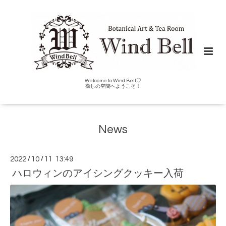
Welcome to Wind Bell♡
癒しの空間へようこそ！
News
2022
/
10
/
11 13:49
ハロウィンのアイシングクッキー入荷