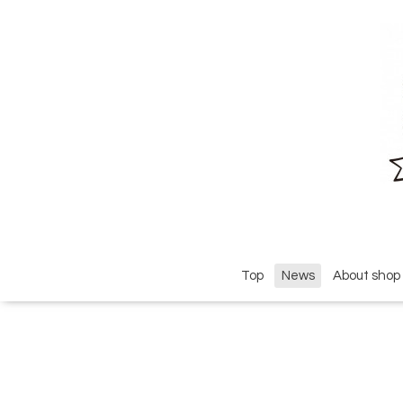
Top
News
About shop