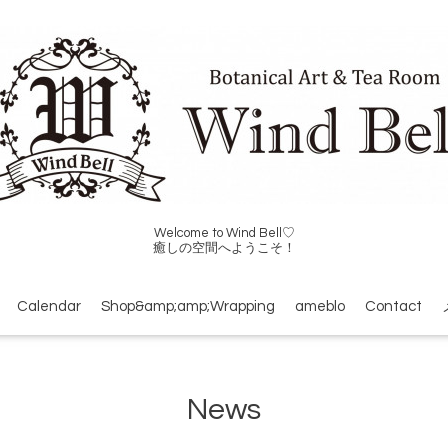
Welcome to Wind Bell♡
癒しの空間へようこそ！
Calendar
Shop&amp;amp;Wrapping
ameblo
Contact
News