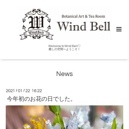
Welcome to Wind Bell♡
癒しの空間へようこそ！
News
2021
/
01
/
22 16:22
今年初のお花の日でした。