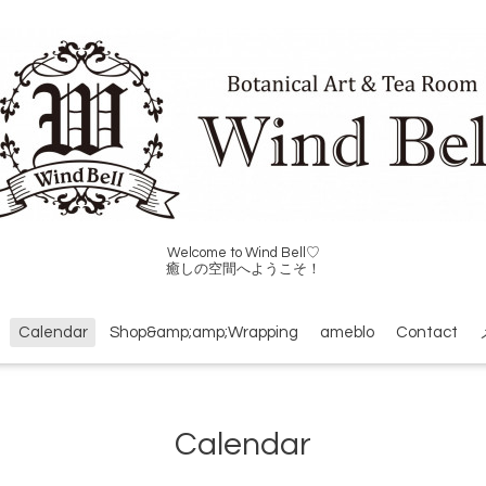
Welcome to Wind Bell♡
癒しの空間へようこそ！
Calendar
Shop&amp;amp;Wrapping
ameblo
Contact
Calendar