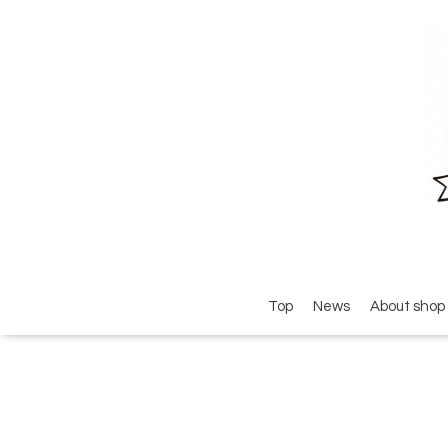
Top
News
About shop